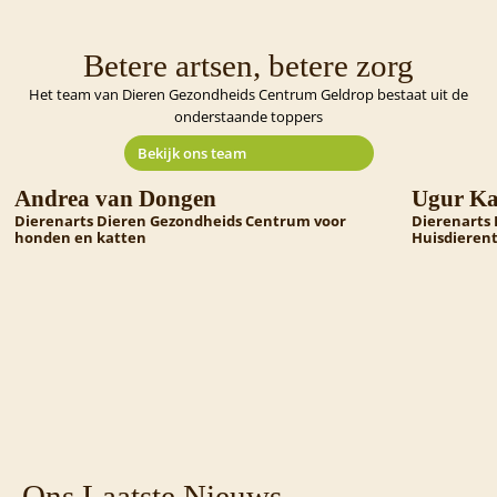
Betere artsen, betere zorg
Het team van Dieren Gezondheids Centrum Geldrop bestaat uit de
onderstaande toppers
Bekijk ons team
Andrea van Dongen
Ugur K
Dierenarts Dieren Gezondheids Centrum voor
Dierenarts
honden en katten
Huisdieren
Ons Laatste Nieuws