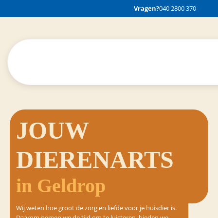
Vragen?
040 2800 370
JOUW
DIERENARTS
in Geldrop
Wij weten hoe groot de zorg en liefde voor je huisdier is.
Daarom nemen we de tijd om te luisteren, bieden we