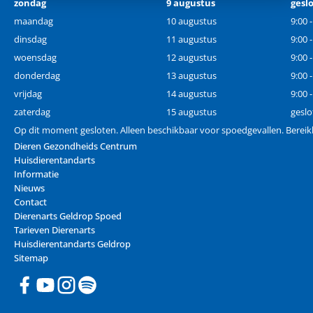
zondag
9 augustus
gesl
maandag
10 augustus
9:00 
dinsdag
11 augustus
9:00 
woensdag
12 augustus
9:00 
donderdag
13 augustus
9:00 
vrijdag
14 augustus
9:00 
zaterdag
15 augustus
geslo
Op dit moment gesloten. Alleen beschikbaar voor spoedgevallen. Berei
Dieren Gezondheids Centrum
Huisdierentandarts
Informatie
Nieuws
Contact
Dierenarts Geldrop Spoed
Tarieven Dierenarts
Huisdierentandarts Geldrop
Sitemap