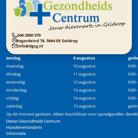
040 2800 370
Bogardeind 76, 5664 EK Geldrop
info@dgcg.nl
zondag
9 augustus
gesl
maandag
10 augustus
9:00 
dinsdag
11 augustus
9:00 
woensdag
12 augustus
9:00 
donderdag
13 augustus
9:00 
vrijdag
14 augustus
9:00 
zaterdag
15 augustus
geslo
Op dit moment gesloten. Alleen beschikbaar voor spoedgevallen. Berei
Dieren Gezondheids Centrum
Huisdierentandarts
Informatie