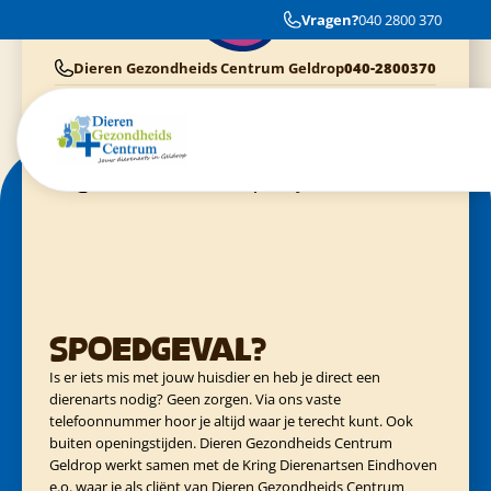
Geweldig, hier zijn dieren en hun baasjes belangrijker dan geld!!
Vragen?
040 2800 370
Super, gewoon eerlijk hoe het is.
Dieren Gezondheids Centrum Geldrop
040-2800370
Cliënten van Dierenziekenhuis Eindhoven
040-3040054
Cliënten van Kring Eindhoven
0900-4455555
Cliënten van Evidensia praktijken
040-3035153
Spoedgeval?
Is er iets mis met jouw huisdier en heb je direct een
dierenarts nodig? Geen zorgen. Via ons vaste
telefoonnummer hoor je altijd waar je terecht kunt. Ook
buiten openingstijden. Dieren Gezondheids Centrum
Geldrop werkt samen met de Kring Dierenartsen Eindhoven
e.o. waar je als cliënt van Dieren Gezondheids Centrum