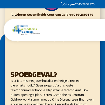
Fijn dat we gelijk terecht konden! Vriendelijk, behulpzaam en lief voor de
Vragen?
040 2800 370
dieren
Dieren Gezondheids Centrum Geldrop
040-2800370
Cliënten van Dierenziekenhuis Eindhoven
040-3040054
Cliënten van Kring Eindhoven
0900-4455555
Cliënten van Evidensia praktijken
040-3035153
Spoedgeval?
Is er iets mis met jouw huisdier en heb je direct een
dierenarts nodig? Geen zorgen. Via ons vaste
telefoonnummer hoor je altijd waar je terecht kunt. Ook
buiten openingstijden. Dieren Gezondheids Centrum
Geldrop werkt samen met de Kring Dierenartsen Eindhoven
e.o. waar je als cliënt van Dieren Gezondheids Centrum