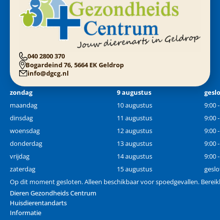
040 2800 370
Bogardeind 76, 5664 EK Geldrop
info@dgcg.nl
zondag
9 augustus
gesl
maandag
10 augustus
9:00 
dinsdag
11 augustus
9:00 
woensdag
12 augustus
9:00 
donderdag
13 augustus
9:00 
vrijdag
14 augustus
9:00 
zaterdag
15 augustus
geslo
Op dit moment gesloten. Alleen beschikbaar voor spoedgevallen. Berei
Dieren Gezondheids Centrum
Huisdierentandarts
Informatie