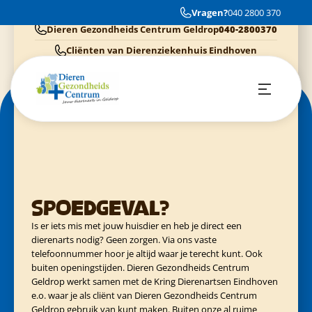
Fijn geholpen daar met mira
Vragen?
040 2800 370
Dieren Gezondheids Centrum Geldrop
040-2800370
Cliënten van Dierenziekenhuis Eindhoven
040-3040054
Cliënten van Kring Eindhoven
0900-4455555
Cliënten van Evidensia praktijken
040-3035153
Spoedgeval?
Is er iets mis met jouw huisdier en heb je direct een
dierenarts nodig? Geen zorgen. Via ons vaste
telefoonnummer hoor je altijd waar je terecht kunt. Ook
buiten openingstijden. Dieren Gezondheids Centrum
Geldrop werkt samen met de Kring Dierenartsen Eindhoven
e.o. waar je als cliënt van Dieren Gezondheids Centrum
Geldrop gebruik van kunt maken. Buiten onze al ruime