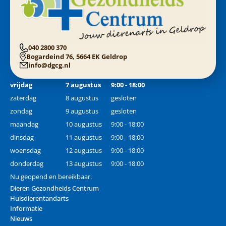
040 2800 370
Bogardeind 76, 5664 EK Geldrop
info@dgcg.nl
vrijdag
7 augustus
9:00 - 18:00
zaterdag
8 augustus
gesloten
zondag
9 augustus
gesloten
maandag
10 augustus
9:00 - 18:00
dinsdag
11 augustus
9:00 - 18:00
woensdag
12 augustus
9:00 - 18:00
donderdag
13 augustus
9:00 - 18:00
Nu geopend en bereikbaar.
Dieren Gezondheids Centrum
Huisdierentandarts
Informatie
Nieuws