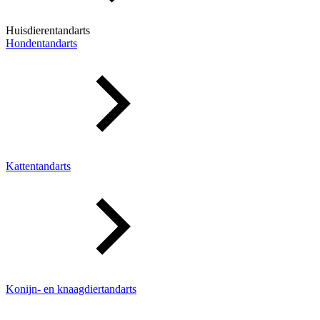
Huisdierentandarts
Hondentandarts
Kattentandarts
Konijn- en knaagdiertandarts