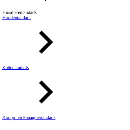
Huisdierentandarts
Hondentandarts
Kattentandarts
Konijn- en knaagdiertandarts