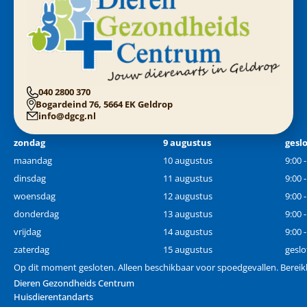
040 2800 370
Bogardeind 76, 5664 EK Geldrop
info@dgcg.nl
zondag
9 augustus
gesl
maandag
10 augustus
9:00 
dinsdag
11 augustus
9:00 
woensdag
12 augustus
9:00 
donderdag
13 augustus
9:00 
vrijdag
14 augustus
9:00 
zaterdag
15 augustus
geslo
Op dit moment gesloten. Alleen beschikbaar voor spoedgevallen. Berei
Dieren Gezondheids Centrum
Huisdierentandarts