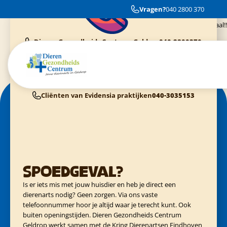
Fijnste dierenkliniek die je je maar kan wensen. Super vriendelijk en super
Vragen?
040 2800 370
kundig personeel. Niets is teveel moeite!!! Alle 4 mijn nijntjes zijn gek op ze
allemaal!!
Dieren Gezondheids Centrum Geldrop
040-2800370
Cliënten van Dierenziekenhuis Eindhoven
040-3040054
Cliënten van Kring Eindhoven
0900-4455555
Cliënten van Evidensia praktijken
040-3035153
Spoedgeval?
Is er iets mis met jouw huisdier en heb je direct een
dierenarts nodig? Geen zorgen. Via ons vaste
telefoonnummer hoor je altijd waar je terecht kunt. Ook
buiten openingstijden. Dieren Gezondheids Centrum
Geldrop werkt samen met de Kring Dierenartsen Eindhoven