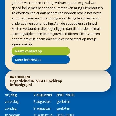
gebruik van maken in het geval van spoed. In geval van
spoed bel je met het spoednummer van Kring Dierenartsen.
Telefonisch kan er dan besproken worden hoe je het beste
kunt handelen en of het nodig is om langs te komen voor
onderzoek en behandeling. Aan de spoeddienst zijn wel
kosten verbonden die hoger liggen dan tijdens de normale
openingstijden. Ben je met jouw huisdieren cliënt van een
andere praktijk, neem dan altijd eerst contact op met je
eigen praktijk.
Neem contact op
Meer informatie
040 2800 370
Bogardeind 76, 5664 EK Geldrop
info@dgcg.nl
vrijdag
7 augustus
9:00 - 18:00
zaterdag
8 augustus
gesloten
zondag
9 augustus
gesloten
maandag
10 augustus
9:00 - 18:00