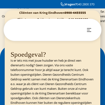
So far so good! Vet assistants and receptionists are always very friendly and
Cliënten van Dierenziekenhuis Eindhoven
Vragen?
040 2800 370
040-3040054
nice to my puppy. We’ve also been treated well by the vets we’ve met so
far.
Cliënten van Kring Eindhoven
0900-4455555
Only “negative” point is that it’s very expensive. But our little one deserves
Cliënten van Evidensia praktijken
040-3035153
good care!
Spoedgeval?
Is er iets mis met jouw huisdier en heb je direct een
dierenarts nodig? Geen zorgen. Via ons vaste
telefoonnummer hoor je altijd waar je terecht kunt. Ook
buiten openingstijden. Dieren Gezondheids Centrum
Geldrop werkt samen met de Kring Dierenartsen Eindhoven
e.o. waar je als cliënt van Dieren Gezondheids Centrum
Geldrop gebruik van kunt maken. Buiten onze al ruime
openingstijden is de Kring Dierenartsen bereikbaar voor
spoedgevallen. Ook cliënten van Dierenziekenhuis
Eindhoven kunnen hier buiten de reguliere openingstijden