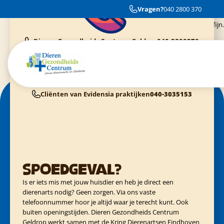
Fantastische mensen. Ik kan altijd terecht, vaak dezelfde dag nog. De hond
Vragen?
040 2800 370
wordt altijd helemaal gecheckt. Altijd bereikbaar, vriendelijk te woord
gestaan aan de telefoon. Heel fijn.
Dieren Gezondheids Centrum Geldrop
040-2800370
Cliënten van Dierenziekenhuis Eindhoven
040-3040054
Cliënten van Kring Eindhoven
0900-4455555
Cliënten van Evidensia praktijken
040-3035153
Spoedgeval?
Is er iets mis met jouw huisdier en heb je direct een
dierenarts nodig? Geen zorgen. Via ons vaste
telefoonnummer hoor je altijd waar je terecht kunt. Ook
buiten openingstijden. Dieren Gezondheids Centrum
Geldrop werkt samen met de Kring Dierenartsen Eindhoven