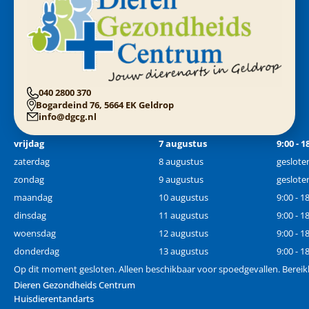
040 2800 370
Bogardeind 76, 5664 EK Geldrop
info@dgcg.nl
vrijdag
7 augustus
9:00 - 1
zaterdag
8 augustus
geslote
zondag
9 augustus
geslote
maandag
10 augustus
9:00 - 1
dinsdag
11 augustus
9:00 - 1
woensdag
12 augustus
9:00 - 1
donderdag
13 augustus
9:00 - 1
Op dit moment gesloten. Alleen beschikbaar voor spoedgevallen. Bereik
Dieren Gezondheids Centrum
Huisdierentandarts