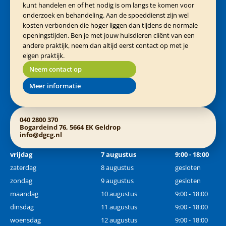
kunt handelen en of het nodig is om langs te komen voor
onderzoek en behandeling. Aan de spoeddienst zijn wel
kosten verbonden die hoger liggen dan tijdens de normale
openingstijden. Ben je met jouw huisdieren cliënt van een
andere praktijk, neem dan altijd eerst contact op met je
eigen praktijk.
Neem contact op
Meer informatie
040 2800 370
Bogardeind 76, 5664 EK Geldrop
info@dgcg.nl
vrijdag
7 augustus
9:00 - 18:00
zaterdag
8 augustus
gesloten
zondag
9 augustus
gesloten
maandag
10 augustus
9:00 - 18:00
dinsdag
11 augustus
9:00 - 18:00
woensdag
12 augustus
9:00 - 18:00