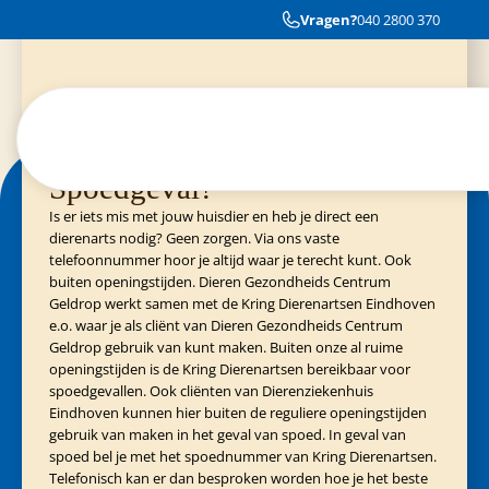
Heel goede dierenartsenpraktijk. Deskundige medewerkers die de tijd
Vragen?
040 2800 370
Cliënten van Evidensia praktijken
040-3035153
nemen voor de patiënten.
Spoedgeval?
Is er iets mis met jouw huisdier en heb je direct een
dierenarts nodig? Geen zorgen. Via ons vaste
telefoonnummer hoor je altijd waar je terecht kunt. Ook
buiten openingstijden. Dieren Gezondheids Centrum
Geldrop werkt samen met de Kring Dierenartsen Eindhoven
e.o. waar je als cliënt van Dieren Gezondheids Centrum
Geldrop gebruik van kunt maken. Buiten onze al ruime
openingstijden is de Kring Dierenartsen bereikbaar voor
spoedgevallen. Ook cliënten van Dierenziekenhuis
Eindhoven kunnen hier buiten de reguliere openingstijden
gebruik van maken in het geval van spoed. In geval van
spoed bel je met het spoednummer van Kring Dierenartsen.
Telefonisch kan er dan besproken worden hoe je het beste