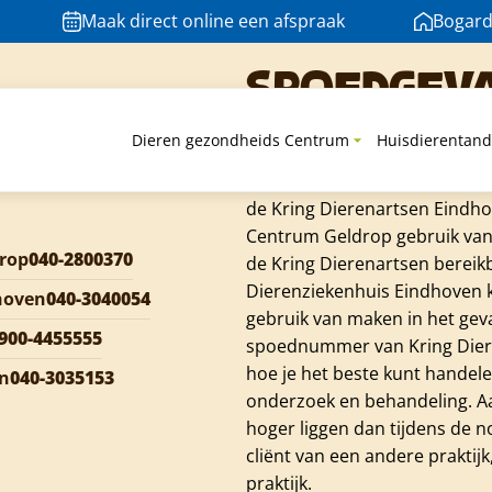
n zijn. Tijdens het wachten op het consult komen de medewe
Maak direct online een afspraak
Bogard
 en nemen de tijd om al je vragen te beantwoorden. Tijdens
amertje en voor het baasje de tijd om alle vragen te stelle
Spoedgev
Is er iets mis met jouw huisd
Dieren gezondheids Centrum
Huisdierentand
zorgen. Via ons vaste telefoo
buiten openingstijden. Dier
de Kring Dierenartsen Eindhov
Centrum Geldrop gebruik van 
rop
040-2800370
de Kring Dierenartsen bereik
Dierenziekenhuis Eindhoven k
hoven
040-3040054
gebruik van maken in het geva
900-4455555
spoednummer van Kring Diere
hoe je het beste kunt handele
en
040-3035153
onderzoek en behandeling. Aa
hoger liggen dan tijdens de 
cliënt van een andere praktijk
praktijk.