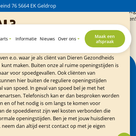
rkers zelfs achter de balie vandaan om even met de hond te
eind 76 5664 EK Geldrop
 het consult wordt echt de tijd genomen waardoor er genoeg
n. Echt complimenten naar jullie Dierenziekenhuis Eindhoven!
al?
ier en heb je direct een dierenarts nodig? Geen
Maak een
arts
Informatie
Nieuws
Over ons
afspraak
nnummer hoor je altijd waar je terecht kunt. Ook
en Gezondheids Centrum Geldrop werkt samen met
en e.o. waar je als cliënt van Dieren Gezondheids
kunt maken. Buiten onze al ruime openingstijden is
baar voor spoedgevallen. Ook cliënten van
unnen hier buiten de reguliere openingstijden
l van spoed. In geval van spoed bel je met het
nartsen. Telefonisch kan er dan besproken worden
n en of het nodig is om langs te komen voor
n de spoeddienst zijn wel kosten verbonden die
normale openingstijden. Ben je met jouw huisdieren
, neem dan altijd eerst contact op met je eigen