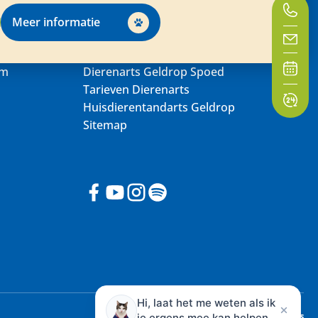
Meer informatie
um
Dierenarts Geldrop Spoed
Tarieven Dierenarts
Huisdierentandarts Geldrop
Sitemap
Hi, laat het me weten als ik
Made with
by Web Wings
je ergens mee kan helpen.