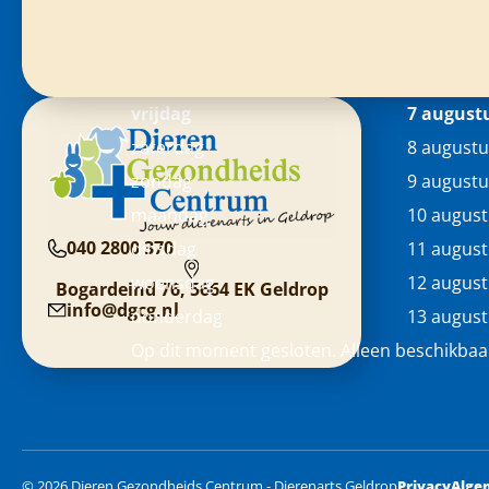
vrijdag
7 august
zaterdag
8 augustu
zondag
9 augustu
maandag
10 augus
040 2800 370
dinsdag
11 augus
woensdag
12 augus
Bogardeind 76, 5664 EK Geldrop
info@dgcg.nl
donderdag
13 augus
Op dit moment gesloten. Alleen beschikbaa
© 2026 Dieren Gezondheids Centrum - Dierenarts Geldrop
Privacy
Alge