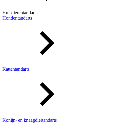
Huisdierentandarts
Hondentandarts
Kattentandarts
Konijn- en knaagdiertandarts