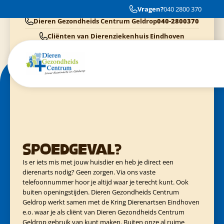
Goed hoor
Vragen?
040 2800 370
Dieren Gezondheids Centrum Geldrop
040-2800370
Cliënten van Dierenziekenhuis Eindhoven
040-3040054
Cliënten van Kring Eindhoven
0900-4455555
Cliënten van Evidensia praktijken
040-3035153
Spoedgeval?
Is er iets mis met jouw huisdier en heb je direct een
dierenarts nodig? Geen zorgen. Via ons vaste
telefoonnummer hoor je altijd waar je terecht kunt. Ook
buiten openingstijden. Dieren Gezondheids Centrum
Geldrop werkt samen met de Kring Dierenartsen Eindhoven
e.o. waar je als cliënt van Dieren Gezondheids Centrum
Geldrop gebruik van kunt maken. Buiten onze al ruime