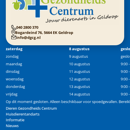
040 2800 370
Bogardeind 76, 5664 EK Geldrop
info@dgcg.nl
zaterdag
8 augustus
gesl
zondag
9 augustus
geslo
maandag
10 augustus
9:00 
dinsdag
11 augustus
9:00 
woensdag
12 augustus
9:00 
donderdag
13 augustus
9:00 
vrijdag
14 augustus
9:00 
Op dit moment gesloten. Alleen beschikbaar voor spoedgevallen. Berei
Dieren Gezondheids Centrum
Huisdierentandarts
Informatie
Nieuws