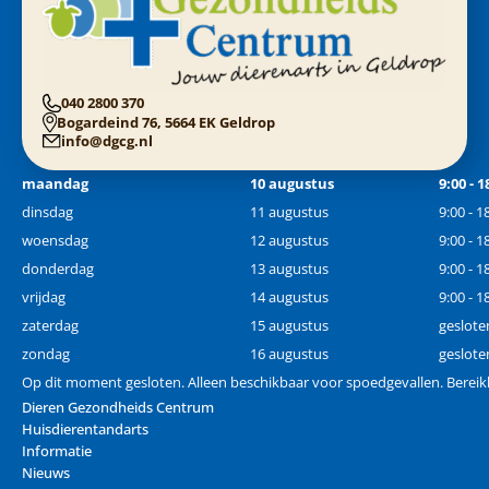
040 2800 370
Bogardeind 76, 5664 EK Geldrop
info@dgcg.nl
maandag
10 augustus
9:00 - 1
dinsdag
11 augustus
9:00 - 1
woensdag
12 augustus
9:00 - 1
donderdag
13 augustus
9:00 - 1
vrijdag
14 augustus
9:00 - 1
zaterdag
15 augustus
geslote
zondag
16 augustus
geslote
Op dit moment gesloten. Alleen beschikbaar voor spoedgevallen. Bereik
Dieren Gezondheids Centrum
Huisdierentandarts
Informatie
Nieuws