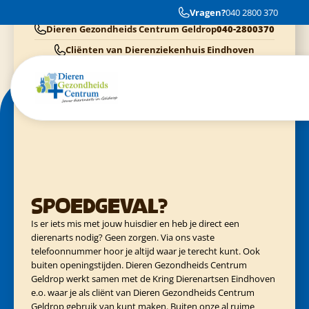
Uitstekende service en heel vriendelijk personeel.
Vragen?
040 2800 370
Dieren Gezondheids Centrum Geldrop
040-2800370
Cliënten van Dierenziekenhuis Eindhoven
040-3040054
Cliënten van Kring Eindhoven
0900-4455555
Cliënten van Evidensia praktijken
040-3035153
Spoedgeval?
Is er iets mis met jouw huisdier en heb je direct een
dierenarts nodig? Geen zorgen. Via ons vaste
telefoonnummer hoor je altijd waar je terecht kunt. Ook
buiten openingstijden. Dieren Gezondheids Centrum
Geldrop werkt samen met de Kring Dierenartsen Eindhoven
e.o. waar je als cliënt van Dieren Gezondheids Centrum
Geldrop gebruik van kunt maken. Buiten onze al ruime