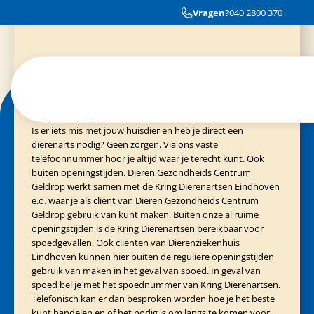
Cliënten van Evidensia praktijken
040-3035153
Heel goed geholpen zoals altijd.
Vragen?
040 2800 370
Spoedgeval?
Is er iets mis met jouw huisdier en heb je direct een
dierenarts nodig? Geen zorgen. Via ons vaste
telefoonnummer hoor je altijd waar je terecht kunt. Ook
buiten openingstijden. Dieren Gezondheids Centrum
Geldrop werkt samen met de Kring Dierenartsen Eindhoven
e.o. waar je als cliënt van Dieren Gezondheids Centrum
Geldrop gebruik van kunt maken. Buiten onze al ruime
openingstijden is de Kring Dierenartsen bereikbaar voor
spoedgevallen. Ook cliënten van Dierenziekenhuis
Eindhoven kunnen hier buiten de reguliere openingstijden
gebruik van maken in het geval van spoed. In geval van
spoed bel je met het spoednummer van Kring Dierenartsen.
Telefonisch kan er dan besproken worden hoe je het beste
kunt handelen en of het nodig is om langs te komen voor