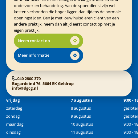
onderzoek en behandeling. Aan de spoeddienst zijn wel
kosten verbonden die hoger liggen dan tijdens de normale
openingstijden. Ben je met jouw huisdieren cliënt van een
andere praktijk, neem dan altijd eerst contact op met je
eigen praktijk.
Neem contact op
Meer informatie
040 2800 370
Bogardeind 76, 5664 EK Geldrop
info@dgcg.nl
vrijdag
7 augustus
9:00 - 1
zaterdag
8 augustus
geslote
zondag
9 augustus
geslote
maandag
10 augustus
9:00 - 1
dinsdag
11 augustus
9:00 - 1