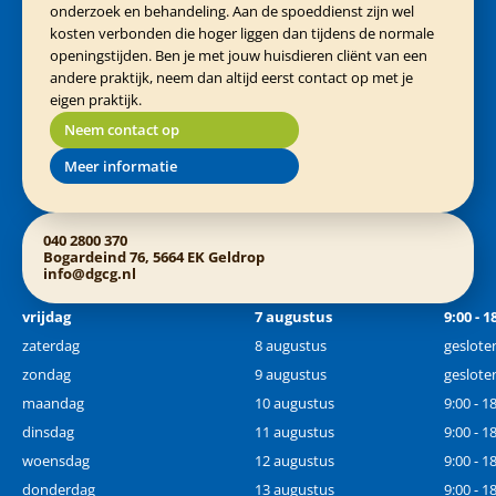
onderzoek en behandeling. Aan de spoeddienst zijn wel
kosten verbonden die hoger liggen dan tijdens de normale
openingstijden. Ben je met jouw huisdieren cliënt van een
andere praktijk, neem dan altijd eerst contact op met je
eigen praktijk.
Neem contact op
Meer informatie
040 2800 370
Bogardeind 76, 5664 EK Geldrop
info@dgcg.nl
vrijdag
7 augustus
9:00 - 1
zaterdag
8 augustus
geslote
zondag
9 augustus
geslote
maandag
10 augustus
9:00 - 1
dinsdag
11 augustus
9:00 - 1
woensdag
12 augustus
9:00 - 1
donderdag
13 augustus
9:00 - 1