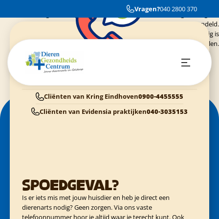
Ik was er voor het eerst met de hond van mijn moeder.
Vragen?
040 2800 370
We werden erg vriendelijk te woord gestaan en de hond is erg lief en goed
behandeld.
Gaan erg graag terug als het nodig is
Is aan te bevelen.
Dieren Gezondheids Centrum Geldrop
040-2800370
Cliënten van Dierenziekenhuis Eindhoven
040-3040054
Cliënten van Kring Eindhoven
0900-4455555
Cliënten van Evidensia praktijken
040-3035153
Spoedgeval?
Is er iets mis met jouw huisdier en heb je direct een
dierenarts nodig? Geen zorgen. Via ons vaste
telefoonnummer hoor je altijd waar je terecht kunt. Ook