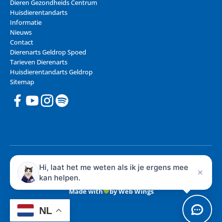
Dieren Gezondheids Centrum
Huisdierentandarts
Informatie
Nieuws
Contact
Dierenarts Geldrop Spoed
Tarieven Dierenarts
Huisdierentandarts Geldrop
Sitemap
© 2026 Dieren Gezondheids Centrum - Dierenarts Geldrop
Hi, laat het me weten als ik je ergens mee
Privacy
kan helpen.
Algemene voorwaarden
Made with
by Web Wings
NL