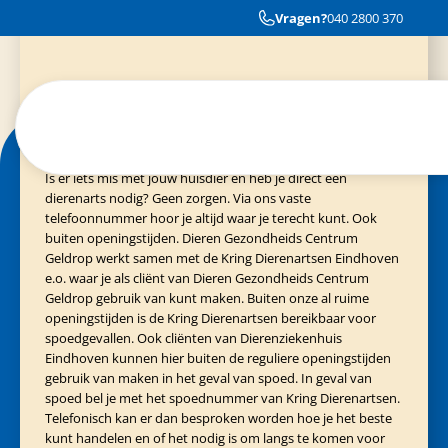
Cliënten van Evidensia praktijken
040-3035153
Allemaal even lief en intens begaan met jouw dier
Vragen?
040 2800 370
Spoedgeval?
Is er iets mis met jouw huisdier en heb je direct een
dierenarts nodig? Geen zorgen. Via ons vaste
telefoonnummer hoor je altijd waar je terecht kunt. Ook
buiten openingstijden. Dieren Gezondheids Centrum
Geldrop werkt samen met de Kring Dierenartsen Eindhoven
e.o. waar je als cliënt van Dieren Gezondheids Centrum
Geldrop gebruik van kunt maken. Buiten onze al ruime
openingstijden is de Kring Dierenartsen bereikbaar voor
spoedgevallen. Ook cliënten van Dierenziekenhuis
Eindhoven kunnen hier buiten de reguliere openingstijden
gebruik van maken in het geval van spoed. In geval van
spoed bel je met het spoednummer van Kring Dierenartsen.
Telefonisch kan er dan besproken worden hoe je het beste
kunt handelen en of het nodig is om langs te komen voor