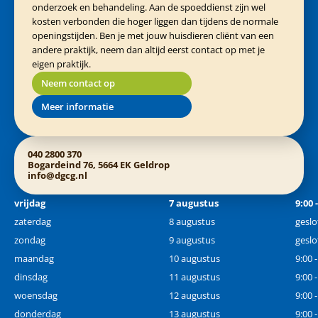
onderzoek en behandeling. Aan de spoeddienst zijn wel
kosten verbonden die hoger liggen dan tijdens de normale
openingstijden. Ben je met jouw huisdieren cliënt van een
andere praktijk, neem dan altijd eerst contact op met je
eigen praktijk.
Neem contact op
Meer informatie
040 2800 370
Bogardeind 76, 5664 EK Geldrop
info@dgcg.nl
vrijdag
7 augustus
9:00 
zaterdag
8 augustus
geslo
zondag
9 augustus
geslo
maandag
10 augustus
9:00 
dinsdag
11 augustus
9:00 
woensdag
12 augustus
9:00 
donderdag
13 augustus
9:00 