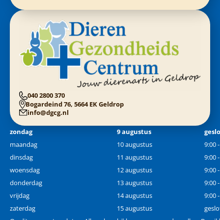
040 2800 370
Bogardeind 76, 5664 EK Geldrop
info@dgcg.nl
zondag
9 augustus
gesl
maandag
10 augustus
9:00 
dinsdag
11 augustus
9:00 
woensdag
12 augustus
9:00 
donderdag
13 augustus
9:00 
vrijdag
14 augustus
9:00 
zaterdag
15 augustus
geslo