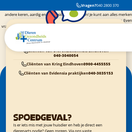
Ik ben super enthousiast over jullie! Mijn hond Jessy was erg ziek en moest
Vragen?
040 2800 370
direct naar de dierenarts. We konden meteen terecht en werden, net als
andere keren, aardig en professioneel geholpen! Je kunt aan alles merken
dat jullie dierenvrienden zijn en ook de nazorg vind ik bijzonder. Even
vragen hoe het gaat is niet overal vanzelfsprekend. Bedankt voor de goede
zorgen gr Lisa en hondje Jessy
Dieren Gezondheids Centrum Geldrop
040-2800370
Cliënten van Dierenziekenhuis Eindhoven
040-3040054
Cliënten van Kring Eindhoven
0900-4455555
Cliënten van Evidensia praktijken
040-3035153
Spoedgeval?
Is er iets mis met jouw huisdier en heb je direct een
dierenarts nodig? Geen zorgen. Via ons vaste