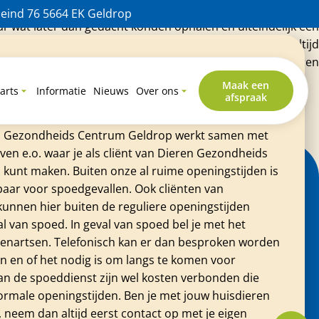
steren mijn kat gebracht voor het trekken van haar tandjes,
eind 76 5664 EK Geldrop
aar wat later dan gedacht konden ophalen en uiteindelijk een
ger bij het dieren ziekenhuis met ook andere katten.Altijd
behulpzaam en erg lief naar de dieren
al?
Maak een
arts
Informatie
Nieuws
Over ons
afspraak
ier en heb je direct een dierenarts nodig? Geen
nnummer hoor je altijd waar je terecht kunt. Ook
en Gezondheids Centrum Geldrop werkt samen met
en e.o. waar je als cliënt van Dieren Gezondheids
kunt maken. Buiten onze al ruime openingstijden is
baar voor spoedgevallen. Ook cliënten van
unnen hier buiten de reguliere openingstijden
l van spoed. In geval van spoed bel je met het
nartsen. Telefonisch kan er dan besproken worden
n en of het nodig is om langs te komen voor
n de spoeddienst zijn wel kosten verbonden die
normale openingstijden. Ben je met jouw huisdieren
, neem dan altijd eerst contact op met je eigen