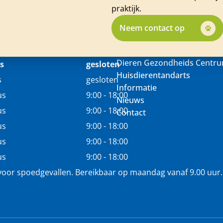
praktijk.
Neem contact op
Dieren Gezondheids Centr
s
gesloten
Huisdierentandarts
s
gesloten
Informatie
us
9:00 - 18:00
Nieuws
us
9:00 - 18:00
Contact
us
9:00 - 18:00
us
9:00 - 18:00
us
9:00 - 18:00
voor spoedgevallen. Bereikbaar op maandag vanaf 9.00 uur.