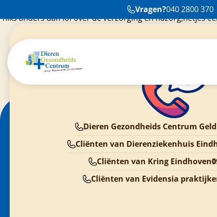
Vragen?
040 2800 370
niks anders dan lof over de verzorging en nazorg,netjes ee
goede uitleg rondom de nazorg.En niet verwach
Dieren Gezondheids Centrum Geld
Cliënten van Dierenziekenhuis Eind
Cliënten van Kring Eindhoven
0
Cliënten van Evidensia praktijk