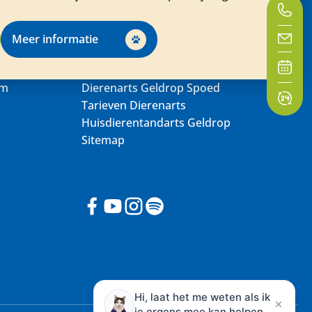
Meer informatie
um
Dierenarts Geldrop Spoed
Tarieven Dierenarts
Huisdierentandarts Geldrop
Sitemap
Hi, laat het me weten als ik
je ergens mee kan helpen.