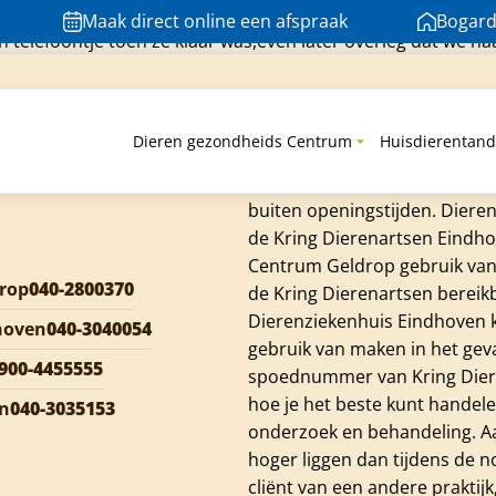
Gi
Maak direct online een afspraak
Bogard
n telefoontje toen ze klaar was,even later overleg dat we h
t vandaag gebeld hoe het met snoepie ging. We komen al lan
Spoedgev
Dieren gezondheids Centrum
Huisdierentand
Is er iets mis met jouw huisd
zorgen. Via ons vaste telefoo
buiten openingstijden. Dier
de Kring Dierenartsen Eindhov
Centrum Geldrop gebruik van 
rop
040-2800370
de Kring Dierenartsen bereik
Dierenziekenhuis Eindhoven k
hoven
040-3040054
gebruik van maken in het geva
900-4455555
spoednummer van Kring Diere
hoe je het beste kunt handele
en
040-3035153
onderzoek en behandeling. Aa
hoger liggen dan tijdens de 
cliënt van een andere praktijk