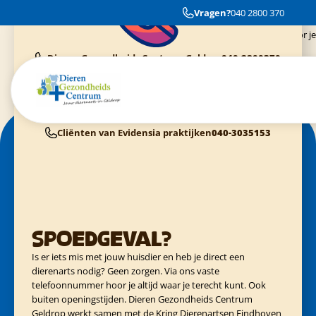
Je word altijd netjes en vriendelijk geholpen, en ze zijn ook heel eerlijk dus
Vragen?
040 2800 370
geen onnodige kosten.
En ze nemen echt de tijd voor je
Dieren Gezondheids Centrum Geldrop
040-2800370
Cliënten van Dierenziekenhuis Eindhoven
040-3040054
Cliënten van Kring Eindhoven
0900-4455555
Cliënten van Evidensia praktijken
040-3035153
Spoedgeval?
Is er iets mis met jouw huisdier en heb je direct een
dierenarts nodig? Geen zorgen. Via ons vaste
telefoonnummer hoor je altijd waar je terecht kunt. Ook
buiten openingstijden. Dieren Gezondheids Centrum
Geldrop werkt samen met de Kring Dierenartsen Eindhoven