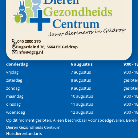
040 2800 370
Bogardeind 76, 5664 EK Geldrop
info@dgcg.nl
donderdag
6 augustus
9:00 - 1
vrijdag
7 augustus
9:00 - 1
zaterdag
8 augustus
geslote
zondag
9 augustus
geslote
maandag
10 augustus
9:00 - 1
dinsdag
11 augustus
9:00 - 1
woensdag
12 augustus
9:00 - 1
Op dit moment gesloten. Alleen beschikbaar voor spoedgevallen. Bereik
Dieren Gezondheids Centrum
Huisdierentandarts