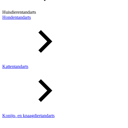
Huisdierentandarts
Hondentandarts
Kattentandarts
Konijn- en knaagdiertandarts