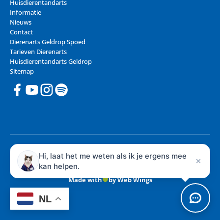
Huisdierentandarts
Informatie
Nieuws
Contact
Dierenarts Geldrop Spoed
Tarieven Dierenarts
Huisdierentandarts Geldrop
Sitemap
© 2026 Dieren Gezondheids Centrum - Dierenarts Geldrop
Hi, laat het me weten als ik je ergens mee
Privacy
kan helpen.
Algemene voorwaarden
Made with
by Web Wings
NL