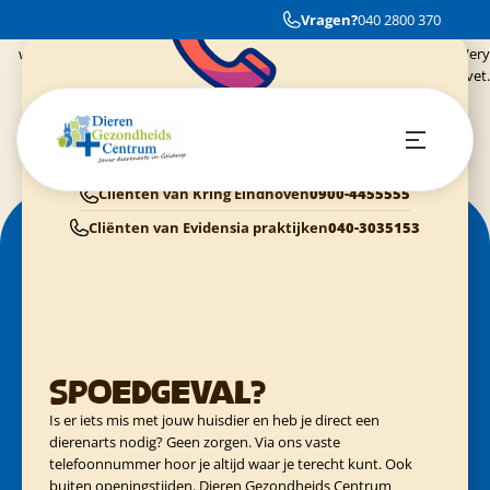
My cat was missing for a day. I called in and got very useful advice. My cat
Vragen?
040 2800 370
was found in less then 5 hours after following instructions and the doctor
was able to see us immediately to make sure all was ok with the cat. Very
pleased with my vet.
Dieren Gezondheids Centrum Geldrop
040-2800370
Cliënten van Dierenziekenhuis Eindhoven
040-3040054
Cliënten van Kring Eindhoven
0900-4455555
Cliënten van Evidensia praktijken
040-3035153
Spoedgeval?
Is er iets mis met jouw huisdier en heb je direct een
dierenarts nodig? Geen zorgen. Via ons vaste
telefoonnummer hoor je altijd waar je terecht kunt. Ook
buiten openingstijden. Dieren Gezondheids Centrum