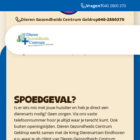
Sinds de geboorte van mijn twee katten kom ik al bij deze dierenarts. Ze zijn
Vragen?
040 2800 370
heel deskundig, vriendelijk, en houden mijn beestjes goed in de gaten.
Dieren Gezondheids Centrum Geldrop
040-2800370
Cliënten van Dierenziekenhuis Eindhoven
040-3040054
Cliënten van Kring Eindhoven
0900-4455555
Cliënten van Evidensia praktijken
040-3035153
Spoedgeval?
Is er iets mis met jouw huisdier en heb je direct een
dierenarts nodig? Geen zorgen. Via ons vaste
telefoonnummer hoor je altijd waar je terecht kunt. Ook
buiten openingstijden. Dieren Gezondheids Centrum
Geldrop werkt samen met de Kring Dierenartsen Eindhoven
e.o. waar je als cliënt van Dieren Gezondheids Centrum