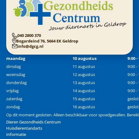
040 2800 370
Bogardeind 76, 5664 EK Geldrop
info@dgcg.nl
maandag
10 augustus
9:00 -
dinsdag
11 augustus
9:00 -
woensdag
12 augustus
9:00 -
donderdag
13 augustus
9:00 -
vrijdag
14 augustus
9:00 -
zaterdag
15 augustus
geslo
zondag
16 augustus
geslo
Op dit moment gesloten. Alleen beschikbaar voor spoedgevallen. Bereik
Dieren Gezondheids Centrum
Huisdierentandarts
Informatie