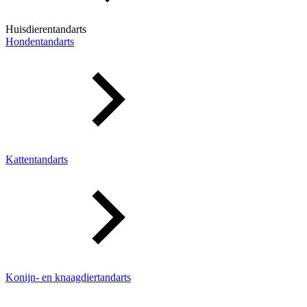
Huisdierentandarts
Hondentandarts
Kattentandarts
Konijn- en knaagdiertandarts