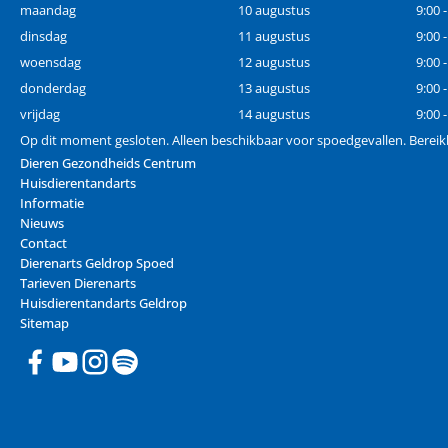
maandag
10 augustus
9:00 
dinsdag
11 augustus
9:00 
woensdag
12 augustus
9:00 
donderdag
13 augustus
9:00 
vrijdag
14 augustus
9:00 
Op dit moment gesloten. Alleen beschikbaar voor spoedgevallen. Berei
Dieren Gezondheids Centrum
Huisdierentandarts
Informatie
Nieuws
Contact
Dierenarts Geldrop Spoed
Tarieven Dierenarts
Huisdierentandarts Geldrop
Sitemap