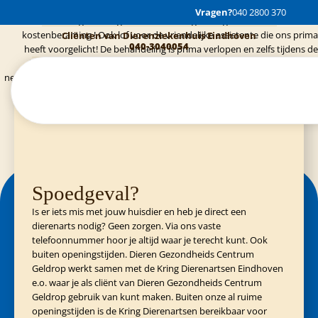
Vandaag heeft onze hond Balou een gebitssanering gehad bij Bernard
Vragen?
040 2800 370
Dieren Gezondheids Centrum Geldrop
040-2800370
Valkenburg! We kregen een deskundig en uitgebreid advies over de
kostenberaming ! Ook lof voor de vriendelijke assistente die ons prima
Cliënten van Dierenziekenhuis Eindhoven
040-3040054
heeft voorgelicht! De behandeling is prima verlopen en zelfs tijdens de
behandeling wordt er teruggekoppeld met mij over de voortgang! Ze
Cliënten van Kring Eindhoven
0900-4455555
nemen de tijd om je deskundig te informeren. Optimale communicatie wat
Cliënten van Evidensia praktijken
040-3035153
mij betreft! Een echte aanrader !!!
Spoedgeval?
Is er iets mis met jouw huisdier en heb je direct een
dierenarts nodig? Geen zorgen. Via ons vaste
telefoonnummer hoor je altijd waar je terecht kunt. Ook
buiten openingstijden. Dieren Gezondheids Centrum
Geldrop werkt samen met de Kring Dierenartsen Eindhoven
e.o. waar je als cliënt van Dieren Gezondheids Centrum
Geldrop gebruik van kunt maken. Buiten onze al ruime
openingstijden is de Kring Dierenartsen bereikbaar voor