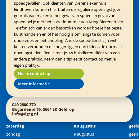
spoedgevallen. Ook cliënten van Dierenziekenhuis
Eindhoven kunnen hier buiten de reguliere openingstijden
gebruik van maken in het geval van spoed. In geval van
spoed bel je met het spoednummer van Kring Dierenartsen.
Telefonisch kan er dan besproken worden hoe je het beste
kunt handelen en of het nodig is om langs te komen voor
onderzoek en behandeling. Aan de spoeddienst zijn wel
kosten verbonden die hoger liggen dan tijdens de normale
openingstijden. Ben je met jouw huisdieren cliënt van een
andere praktijk, neem dan altijd eerst contact op met je
eigen praktijk.
Neem contact op
Meer informatie
040 2800 370
Bogardeind 76, 5664 EK Geldrop
info@dgcg.nl
zaterdag
8 augustus
gesl
zondag
9 augustus
geslo