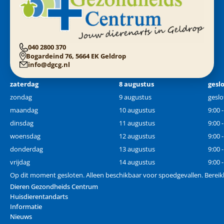
040 2800 370
Bogardeind 76, 5664 EK Geldrop
info@dgcg.nl
zaterdag
8 augustus
gesl
zondag
9 augustus
geslo
maandag
10 augustus
9:00 
dinsdag
11 augustus
9:00 
woensdag
12 augustus
9:00 
donderdag
13 augustus
9:00 
vrijdag
14 augustus
9:00 
Op dit moment gesloten. Alleen beschikbaar voor spoedgevallen. Berei
Dieren Gezondheids Centrum
Huisdierentandarts
Informatie
Nieuws