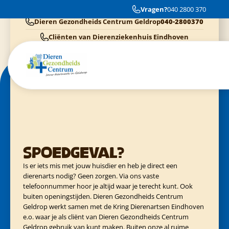
We zijn netjes geholpen met het verlies van ons hondje
Vragen?
040 2800 370
Dieren Gezondheids Centrum Geldrop
040-2800370
Cliënten van Dierenziekenhuis Eindhoven
040-3040054
Cliënten van Kring Eindhoven
0900-4455555
Cliënten van Evidensia praktijken
040-3035153
Spoedgeval?
Is er iets mis met jouw huisdier en heb je direct een
dierenarts nodig? Geen zorgen. Via ons vaste
telefoonnummer hoor je altijd waar je terecht kunt. Ook
buiten openingstijden. Dieren Gezondheids Centrum
Geldrop werkt samen met de Kring Dierenartsen Eindhoven
e.o. waar je als cliënt van Dieren Gezondheids Centrum
Geldrop gebruik van kunt maken. Buiten onze al ruime