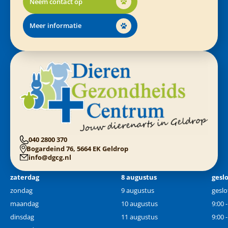
Neem contact op
Meer informatie
040 2800 370
Bogardeind 76, 5664 EK Geldrop
info@dgcg.nl
zaterdag
8 augustus
gesl
zondag
9 augustus
geslo
maandag
10 augustus
9:00 
dinsdag
11 augustus
9:00 