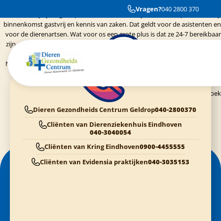
Onze beide honden Zeus en Zepp gaan naar Dierenziekenhuis Eindhoven.
Vragen?
040 2800 370
Wij zijn erg te spreken over de werkwijze van al het personeel. Bij.
binnenkomst gastvrij en kennis van zaken. Dat geldt voor de asistenten en
voor de dierenartsen. Wat voor os een grote plus is dat ze 24-7 bereikbaar
zijn. Gisteren was er even paniek bij ons in huis. Een jankende pup die niet
wilde lopen. Het was rond 23.00 uur. Even het Dierenziekenhuis gebeld.
Niels nam de tijd en gaf advies. "Wellicht een kneuzing. Laat hem rusten in
de bench. Blijft hij pijn houden neem contact op." Zepp had een rustige
nacht en vanochtend was het weer een vrolijke pup. Top. Wij blij. Weer
bedankt voor de goede service. Groetjes Frans van den Broek
Dieren Gezondheids Centrum Geldrop
040-2800370
Cliënten van Dierenziekenhuis Eindhoven
040-3040054
Cliënten van Kring Eindhoven
0900-4455555
Cliënten van Evidensia praktijken
040-3035153