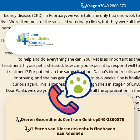
If you are looking for a veterinary clinic that sincerely cares for animals, do
Vragen?
040 2800 370
not hesitate to visit us. Our cat, Dasha, is FIV-positive and has chronic
kidney disease (CKD). In February, we were told she only had one week to
live. We visited most of the so-called veterinary clinics, but they were all the
same. They all said, "She's in pain. She hides, so let's kill her." Every time we
checked the feline quality of life scale, the results were contradictory.
Thankfully, we finally found this place and our vet, Paula. I can't express my
gratitude enough for her. She always says, "I don't treat blood results; I
treat patients." She has never mentioned euthanasia. She is always ready
to help and do everything she can. Your vet is as important as the
treatment. If your pet is stressed, how can you expect it to respond well to
treatment? For patients in the same situation, Dasha's blood results are
improving, and she has gained 250 grams in two weeks. She is finally
curious again. This is impressive, even though she's in stage 4 of CKD.
Dear Paula, we owe you a lot, and you deserve all the appreciation in the
world. The team always picks up the phone, tries to help us, and cares
about us. Thank you for doing your job the way it should be done.
We live in Waalwijk, but the distance is worth it.
Dieren Gezondheids Centrum Geldrop
040-2800370
Cliënten van Dierenziekenhuis Eindhoven
040-3040054