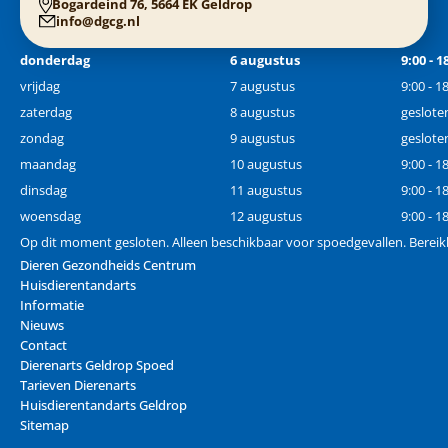
Bogardeind 76, 5664 EK Geldrop
info@dgcg.nl
donderdag
6 augustus
9:00 - 1
vrijdag
7 augustus
9:00 - 1
zaterdag
8 augustus
geslote
zondag
9 augustus
geslote
maandag
10 augustus
9:00 - 1
dinsdag
11 augustus
9:00 - 1
woensdag
12 augustus
9:00 - 1
Op dit moment gesloten. Alleen beschikbaar voor spoedgevallen. Bereik
Dieren Gezondheids Centrum
Huisdierentandarts
Informatie
Nieuws
Contact
Dierenarts Geldrop Spoed
Tarieven Dierenarts
Huisdierentandarts Geldrop
Sitemap