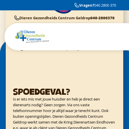
Afspraak gemaakt via internet. Werd direct geholpen en goed geknipt.
Vragen?
040 2800 370
Tevreden.
Dieren Gezondheids Centrum Geldrop
040-2800370
Cliënten van Dierenziekenhuis Eindhoven
040-3040054
Cliënten van Kring Eindhoven
0900-4455555
Cliënten van Evidensia praktijken
040-3035153
Spoedgeval?
Is er iets mis met jouw huisdier en heb je direct een
dierenarts nodig? Geen zorgen. Via ons vaste
telefoonnummer hoor je altijd waar je terecht kunt. Ook
buiten openingstijden. Dieren Gezondheids Centrum
Geldrop werkt samen met de Kring Dierenartsen Eindhoven
e.o. waar je als cliënt van Dieren Gezondheids Centrum