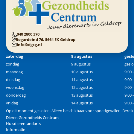
040 2800 370
Bogardeind 76, 5664 EK Geldrop
info@dgcg.nl
zaterdag
8 augustus
gesl
zondag
9 augustus
geslo
maandag
10 augustus
9:00 
dinsdag
11 augustus
9:00 
woensdag
12 augustus
9:00 
donderdag
13 augustus
9:00 
vrijdag
14 augustus
9:00 
Op dit moment gesloten. Alleen beschikbaar voor spoedgevallen. Berei
Dieren Gezondheids Centrum
Huisdierentandarts
Informatie