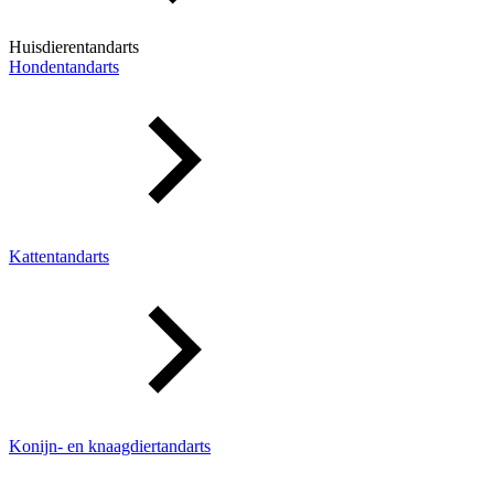
Huisdierentandarts
Hondentandarts
Kattentandarts
Konijn- en knaagdiertandarts