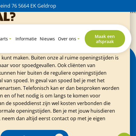
 kat zich niet lekker voelde, deskundig advies, vriendelijke
eind 76 5664 EK Geldrop
3e kat, en kan niet anders dan heel tevreden zijn .Top Team.
al?
ier en heb je direct een dierenarts nodig? Geen
nnummer hoor je altijd waar je terecht kunt. Ook
Maak een
arts
Informatie
Nieuws
Over ons
afspraak
en Gezondheids Centrum Geldrop werkt samen met
en e.o. waar je als cliënt van Dieren Gezondheids
kunt maken. Buiten onze al ruime openingstijden is
baar voor spoedgevallen. Ook cliënten van
unnen hier buiten de reguliere openingstijden
l van spoed. In geval van spoed bel je met het
nartsen. Telefonisch kan er dan besproken worden
n en of het nodig is om langs te komen voor
n de spoeddienst zijn wel kosten verbonden die
normale openingstijden. Ben je met jouw huisdieren
, neem dan altijd eerst contact op met je eigen