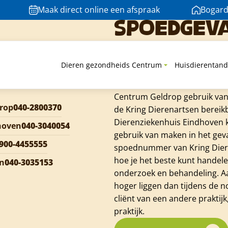
 Dierenziekenhuis Eindhoven. Kon heel snel terecht toen onze
Maak direct online een afspraak
Bogard
or zowel mij als mijn kat, kom hier inmiddels ook met mijn 
Spoedgev
Is er iets mis met jouw huisd
zorgen. Via ons vaste telefoo
Dieren gezondheids Centrum
Huisdierentand
buiten openingstijden. Dier
de Kring Dierenartsen Eindhov
Centrum Geldrop gebruik van 
rop
040-2800370
de Kring Dierenartsen bereik
Dierenziekenhuis Eindhoven k
hoven
040-3040054
gebruik van maken in het geva
900-4455555
spoednummer van Kring Diere
hoe je het beste kunt handele
en
040-3035153
onderzoek en behandeling. Aa
hoger liggen dan tijdens de 
cliënt van een andere praktijk
praktijk.