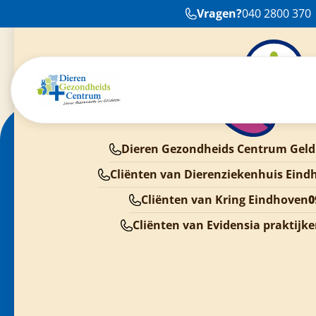
Zoals altijd weer fijn geholpen door het team van
Vragen?
040 2800 370
behandeling vo
Dieren Gezondheids Centrum Geld
Cliënten van Dierenziekenhuis Eind
Cliënten van Kring Eindhoven
0
Cliënten van Evidensia praktijk