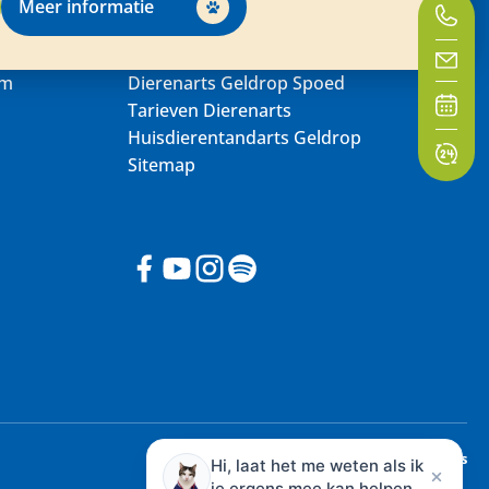
Meer informatie
um
Dierenarts Geldrop Spoed
Tarieven Dierenarts
Huisdierentandarts Geldrop
Sitemap
Made with
by Web Wings
Hi, laat het me weten als ik
je ergens mee kan helpen.