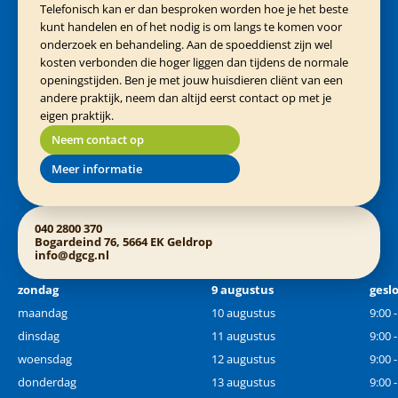
Telefonisch kan er dan besproken worden hoe je het beste
kunt handelen en of het nodig is om langs te komen voor
onderzoek en behandeling. Aan de spoeddienst zijn wel
kosten verbonden die hoger liggen dan tijdens de normale
openingstijden. Ben je met jouw huisdieren cliënt van een
andere praktijk, neem dan altijd eerst contact op met je
eigen praktijk.
Neem contact op
Meer informatie
040 2800 370
Bogardeind 76, 5664 EK Geldrop
info@dgcg.nl
zondag
9 augustus
gesl
maandag
10 augustus
9:00 
dinsdag
11 augustus
9:00 
woensdag
12 augustus
9:00 
donderdag
13 augustus
9:00 