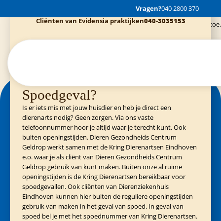
Ik kom hier al jaren. Een erg fijne dierengezondheidscentrum met stuk voor
Cliënten van Kring Eindhoven
0900-4455555
Vragen?
040 2800 370
stuk kundige en super vriendelijke dierenartsen. Ik breng mijn hond er met
Cliënten van Evidensia praktijken
040-3035153
een gerust hart naartoe.
Spoedgeval?
Is er iets mis met jouw huisdier en heb je direct een
dierenarts nodig? Geen zorgen. Via ons vaste
telefoonnummer hoor je altijd waar je terecht kunt. Ook
buiten openingstijden. Dieren Gezondheids Centrum
Geldrop werkt samen met de Kring Dierenartsen Eindhoven
e.o. waar je als cliënt van Dieren Gezondheids Centrum
Geldrop gebruik van kunt maken. Buiten onze al ruime
openingstijden is de Kring Dierenartsen bereikbaar voor
spoedgevallen. Ook cliënten van Dierenziekenhuis
Eindhoven kunnen hier buiten de reguliere openingstijden
gebruik van maken in het geval van spoed. In geval van
spoed bel je met het spoednummer van Kring Dierenartsen.