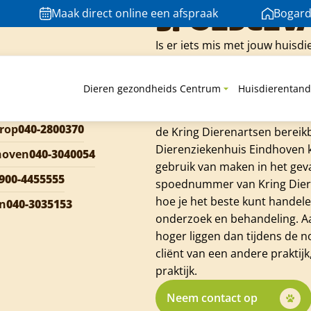
Slecht te bereiken met de auto als in er is 
Spoedgev
Maak direct online een afspraak
Bogard
Is er iets mis met jouw huisd
zorgen. Via ons vaste telefoo
buiten openingstijden. Dier
Dieren gezondheids Centrum
Huisdierentand
de Kring Dierenartsen Eindhov
Centrum Geldrop gebruik van 
rop
040-2800370
de Kring Dierenartsen bereik
Dierenziekenhuis Eindhoven k
hoven
040-3040054
gebruik van maken in het geva
900-4455555
spoednummer van Kring Diere
hoe je het beste kunt handele
en
040-3035153
onderzoek en behandeling. Aa
hoger liggen dan tijdens de 
cliënt van een andere praktijk
praktijk.
Neem contact op