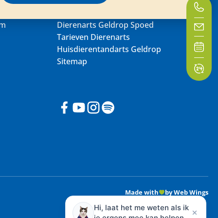
um
Dierenarts Geldrop Spoed
Tarieven Dierenarts
Huisdierentandarts Geldrop
Sitemap
Made with
by Web Wings
Hi, laat het me weten als ik
je ergens mee kan helpen.