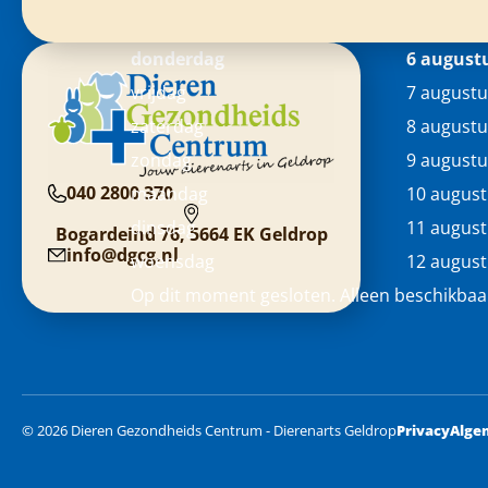
donderdag
6 august
vrijdag
7 augustu
zaterdag
8 augustu
zondag
9 augustu
040 2800 370
maandag
10 augus
dinsdag
11 augus
Bogardeind 76, 5664 EK Geldrop
info@dgcg.nl
woensdag
12 augus
Op dit moment gesloten. Alleen beschikbaa
© 2026 Dieren Gezondheids Centrum - Dierenarts Geldrop
Privacy
Alge