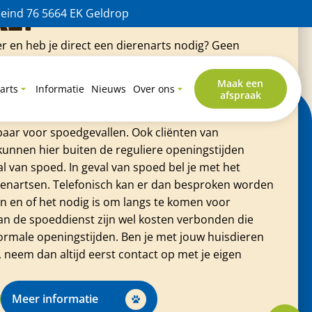
geen parkeerplaats. Verder een goede en behulpzame praktijk
al?
eind 76 5664 EK Geldrop
ier en heb je direct een dierenarts nodig? Geen
nnummer hoor je altijd waar je terecht kunt. Ook
en Gezondheids Centrum Geldrop werkt samen met
Maak een
arts
Informatie
Nieuws
Over ons
afspraak
en e.o. waar je als cliënt van Dieren Gezondheids
kunt maken. Buiten onze al ruime openingstijden is
baar voor spoedgevallen. Ook cliënten van
unnen hier buiten de reguliere openingstijden
l van spoed. In geval van spoed bel je met het
nartsen. Telefonisch kan er dan besproken worden
n en of het nodig is om langs te komen voor
n de spoeddienst zijn wel kosten verbonden die
normale openingstijden. Ben je met jouw huisdieren
, neem dan altijd eerst contact op met je eigen
Meer informatie