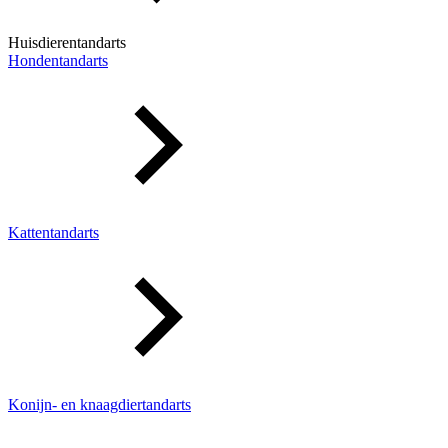
Huisdierentandarts
Hondentandarts
Kattentandarts
Konijn- en knaagdiertandarts