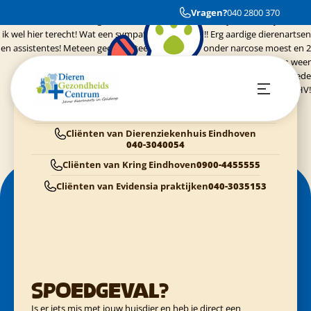
Nadat ik niet bij mijn eigen dierenarts en een andere terecht kon met het
Vragen?
040 2800 370
vermoeden dat er een grasaar achter in de keel van mijn kat Twisty zat kon
ik wel hier terecht! Wat een sympathieke mensen!! Erg aardige dierenartsen
en assistentes! Meteen geconstateerd dat Twisty onder narcose moest en 2
grasaartjes zijn verwijderd. De volgende ochtend heb ik hem weer
opgehaald! Twisty en ik zijn weer hartstikke blij!! Bedankt voor de goede
zorgen Dierenziekenhuis EHV!
Dieren Gezondheids Centrum Geldrop
040-2800370
Cliënten van Dierenziekenhuis Eindhoven
040-3040054
Cliënten van Kring Eindhoven
0900-4455555
Cliënten van Evidensia praktijken
040-3035153
Spoedgeval?
Is er iets mis met jouw huisdier en heb je direct een