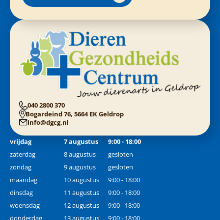
040 2800 370
Bogardeind 76, 5664 EK Geldrop
info@dgcg.nl
vrijdag
7 augustus
9:00 - 18:00
zaterdag
8 augustus
gesloten
zondag
9 augustus
gesloten
maandag
10 augustus
9:00 - 18:00
dinsdag
11 augustus
9:00 - 18:00
woensdag
12 augustus
9:00 - 18:00
donderdag
13 augustus
9:00 - 18:00