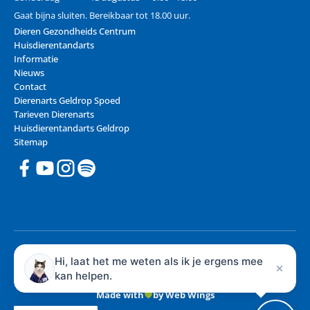
Gaat bijna sluiten. Bereikbaar tot 18.00 uur.
Dieren Gezondheids Centrum
Huisdierentandarts
Informatie
Nieuws
Contact
Dierenarts Geldrop Spoed
Tarieven Dierenarts
Huisdierentandarts Geldrop
Sitemap
© 2026 Dieren Gezondheids Centrum - Dierenarts Geldrop
Hi, laat het me weten als ik je ergens mee
Privacy
kan helpen.
Algemene voorwaarden
Made with
by Web Wings